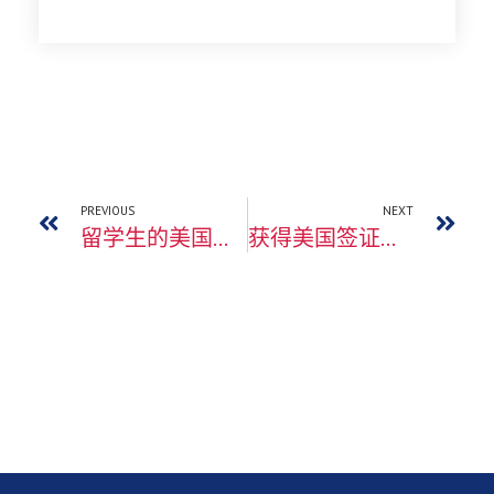
PREVIOUS
NEXT
留学生的美国十年签证到期，如何延期？
获得美国签证后没有去过美国，会被取消吗？需要在EVUS上登记吗？